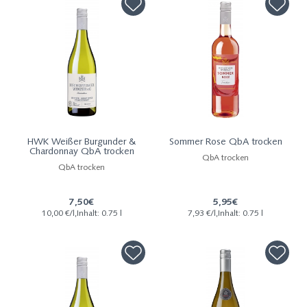
HWK Weißer Burgunder &
Sommer Rose QbA trocken
Chardonnay QbA trocken
QbA trocken
QbA trocken
7,50€
5,95€
10,00 €/l,Inhalt: 0.75 l
7,93 €/l,Inhalt: 0.75 l