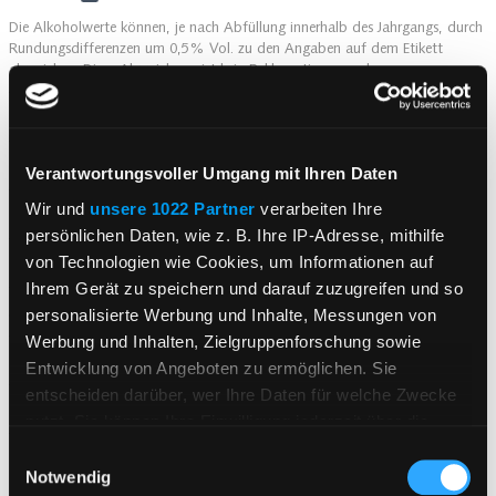
Die Alkoholwerte können, je nach Abfüllung innerhalb des Jahrgangs, durch
Rundungsdifferenzen um 0,5% Vol. zu den Angaben auf dem Etikett
abweichen. Diese Abweichung ist kein Reklamationsgrund.
Restsüße g/l
5
Säure g/l
6.3
Verantwortungsvoller Umgang mit Ihren Daten
Wir und
unsere 1022 Partner
verarbeiten Ihre
Lagerpotential
bis zu 2 Jahre
persönlichen Daten, wie z. B. Ihre IP-Adresse, mithilfe
von Technologien wie Cookies, um Informationen auf
Gebinde in Liter
0.75
Ihrem Gerät zu speichern und darauf zuzugreifen und so
Anbaugebiete
Baden g.U.
personalisierte Werbung und Inhalte, Messungen von
Werbung und Inhalten, Zielgruppenforschung sowie
Ursprungsland
Deutsches Erzeugnis
Entwicklung von Angeboten zu ermöglichen. Sie
entscheiden darüber, wer Ihre Daten für welche Zwecke
Zutaten und Nährwerte
Informationen anzeigen
nutzt. Sie können Ihre Einwilligung jederzeit über die
Kurzer Überblick
Cookie-Erklärung oder durch Klicken auf das Privacy
Einwilligungsauswahl
Trigger Symbol ändern oder widerrufen
Notwendig