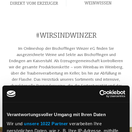
WEINWISSEN
DIREKT VOM ERZEUGER
#WIRSINDWINZER
Im Onlineshop der Bischoffinger Winzer eG finden Sie
ausgezeichnete Weine und Sekte aus Bischoffingen und
Endingen am Kaiserstuhl. Als Erzeugergemeinschaft kontrollieren
wir die gesamte Produktionskette – vom Weinbau im Weinberg,
über die Traubenverarbeitung im Keller, bis hin zur Abfüllung in
der Flasche. Das Herzstück unseres Sortiments sind intensive,
charaktervolle Burgunderweine, die die Sortentypizität und das
Terroir des Kaiserstuhls widerspiegeln. Dabei verbinden wir
Tradition und Innovation, um die Besonderheiten der Region und
die hohe Qualität unserer Weine zu würdigen und dauerhaft zu
erhalten. Jede Flasche Wein steht für kontrollierte Qualität,
Verantwortungsvoller Umgang mit Ihren Daten
Authentizität und Regionalität. Unsere Winzerinnen und Winzer
arbeiten mit großer Erfahrung, handwerklichem Können und
Wir und
unsere 1022 Partner
verarbeiten Ihre
nachhaltigen Methoden, sodass die Produkte sowohl
persönlichen Daten, wie z. B. Ihre IP-Adresse, mithilfe