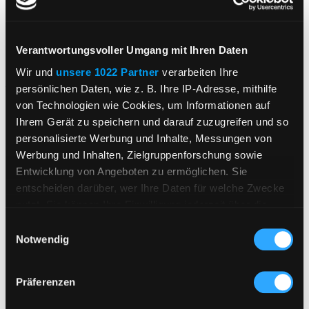
Verantwortungsvoller Umgang mit Ihren Daten
Wir und
unsere 1022 Partner
verarbeiten Ihre
persönlichen Daten, wie z. B. Ihre IP-Adresse, mithilfe
von Technologien wie Cookies, um Informationen auf
Ihrem Gerät zu speichern und darauf zuzugreifen und so
personalisierte Werbung und Inhalte, Messungen von
Werbung und Inhalten, Zielgruppenforschung sowie
Entwicklung von Angeboten zu ermöglichen. Sie
Weitere Empfehlungen
entscheiden darüber, wer Ihre Daten für welche Zwecke
nutzt. Sie können Ihre Einwilligung jederzeit über die
Cookie-Erklärung oder durch Klicken auf das Privacy
Einwilligungsauswahl
Ausverkauft
Trigger Symbol ändern oder widerrufen
Notwendig
Wenn Sie es erlauben, würden wir auch gerne:
Präferenzen
Informationen über Ihre geografische Lage
erfassen, welche bis auf einige Meter genau sein