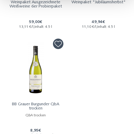
Weinpaket Ausgezeichnete
Weinpaket "Jubiläumsherbst"
Weißweine 6er Probierpaket
59,00€
49,94€
13,11 €/l,Inhalt: 4.5 l
11,10 €/l,Inhalt: 4.5 l
BB Grauer Burgunder QbA
trocken
QbA trocken
8,95€