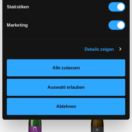
können
Statistiken
Ihr Gerät durch aktives Scannen nach
bestimmten Merkmalen (Fingerprinting) identifizieren
Marketing
Erfahren Sie mehr darüber, wie Ihre persönlichen Daten
verarbeitet werden, und legen Sie Ihre Präferenzen im
Abschnitt Einzelheiten
fest.
Details zeigen
Wir verwenden Cookies, um Inhalte und Anzeigen zu
personalisieren, Funktionen für soziale Medien anbieten
Alle zulassen
zu können und die Zugriffe auf unsere Website zu
Weitere Empfehlungen
analysieren. Außerdem geben wir Informationen zu Ihrer
Verwendung unserer Website an unsere Partner für
Auswahl erlauben
soziale Medien, Werbung und Analysen weiter. Unsere
Partner führen diese Informationen möglicherweise mit
weiteren Daten zusammen, die Sie ihnen bereitgestellt
Ablehnen
haben oder die sie im Rahmen Ihrer Nutzung der Dienste
gesammelt haben.