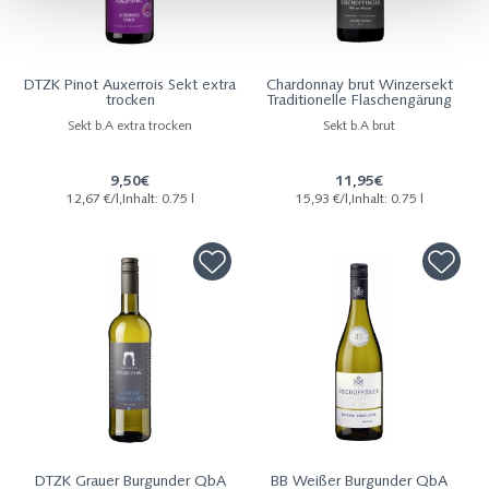
DTZK Pinot Auxerrois Sekt extra
Chardonnay brut Winzersekt
trocken
Traditionelle Flaschengärung
Sekt b.A extra trocken
Sekt b.A brut
9,50€
11,95€
12,67 €/l,Inhalt: 0.75 l
15,93 €/l,Inhalt: 0.75 l
DTZK Grauer Burgunder QbA
BB Weißer Burgunder QbA