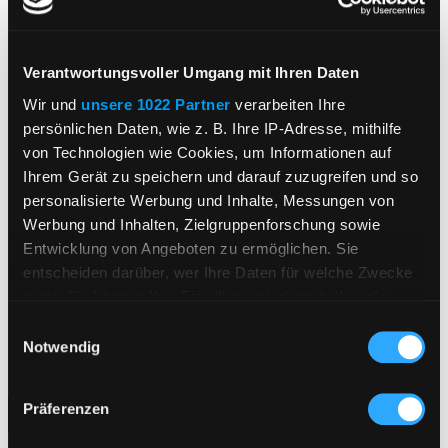
Alle Weine und Sekte enthalten Sulfite und tragen die
Bezeichnung: Wein aus Deutschland. Alle Produkte
Verantwortungsvoller Umgang mit Ihren Daten
haben den strengen Degustationsregeln unseres
Hauses standgehalten. Wir verpflichten uns zur
Wir und
unsere 1022 Partner
verarbeiten Ihre
Erzeugung höchster Qualität und Verantwortung
persönlichen Daten, wie z. B. Ihre IP-Adresse, mithilfe
gegenüber unseren Kunden.
von Technologien wie Cookies, um Informationen auf
Ihrem Gerät zu speichern und darauf zuzugreifen und so
personalisierte Werbung und Inhalte, Messungen von
Werbung und Inhalten, Zielgruppenforschung sowie
Entwicklung von Angeboten zu ermöglichen. Sie
entscheiden darüber, wer Ihre Daten für welche Zwecke
nutzt. Sie können Ihre Einwilligung jederzeit über die
Cookie-Erklärung oder durch Klicken auf das Privacy
Einwilligungsauswahl
Trigger Symbol ändern oder widerrufen
Notwendig
Sie haben Fragen zum Produkt? Schreiben Sie uns gerne.
Wenn Sie es erlauben, würden wir auch gerne:
Präferenzen
E-Mail schreiben
Informationen über Ihre geografische Lage
erfassen, welche bis auf einige Meter genau sein