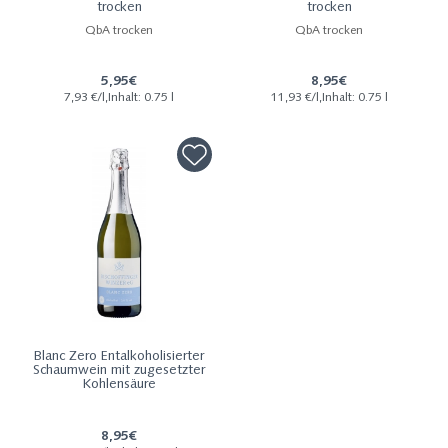
trocken
trocken
QbA trocken
QbA trocken
5,95€
8,95€
7,93 €/l,Inhalt: 0.75 l
11,93 €/l,Inhalt: 0.75 l
Blanc Zero Entalkoholisierter
Schaumwein mit zugesetzter
Kohlensäure
8,95€