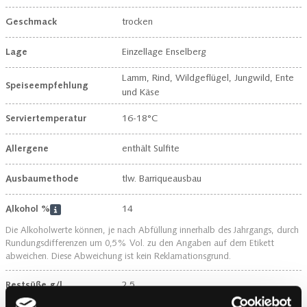
Geschmack
trocken
Lage
Einzellage Enselberg
Lamm, Rind, Wildgeflügel, Jungwild, Ente
Speiseempfehlung
und Käse
Serviertemperatur
16-18°C
Allergene
enthält Sulfite
Ausbaumethode
tlw. Barriqueausbau
Alkohol %
14
Die Alkoholwerte können, je nach Abfüllung innerhalb des Jahrgangs, durch
Rundungsdifferenzen um 0,5% Vol. zu den Angaben auf dem Etikett
abweichen. Diese Abweichung ist kein Reklamationsgrund.
Restsüße g/l
2.5