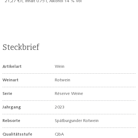
21,27 €/l,
Inhalt 0.75 l, Alkohol 14 % vol
Steckbrief
Artikelart
Wein
Weinart
Rotwein
Serie
Réserve Weine
Jahrgang
2023
Rebsorte
Spätburgunder Rotwein
Qualitätsstufe
QbA