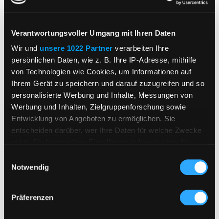
Säure g/l
5.5
Lagerpotential
mind. 2 Jahre
Verantwortungsvoller Umgang mit Ihren Daten
Wir und
unsere 1022 Partner
verarbeiten Ihre
Gebinde in Liter
0.75
persönlichen Daten, wie z. B. Ihre IP-Adresse, mithilfe
Anbaugebiete
Baden g.U.
von Technologien wie Cookies, um Informationen auf
Ihrem Gerät zu speichern und darauf zuzugreifen und so
Ursprungsland
Deutsches Erzeugnis
personalisierte Werbung und Inhalte, Messungen von
Werbung und Inhalten, Zielgruppenforschung sowie
Kurzer Überblick
Entwicklung von Angeboten zu ermöglichen. Sie
entscheiden darüber, wer Ihre Daten für welche Zwecke
nutzt. Sie können Ihre Einwilligung jederzeit über die
Artikelnummer
40802623
Cookie-Erklärung oder durch Klicken auf das Privacy
Einwilligungsauswahl
Inhalt
0.75 l
Trigger Symbol ändern oder widerrufen
Notwendig
Wenn Sie es erlauben, würden wir auch gerne:
Präferenzen
Informationen über Ihre geografische Lage
erfassen, welche bis auf einige Meter genau sein