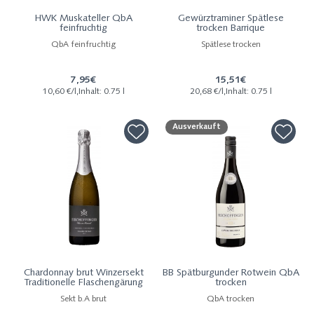
HWK Muskateller QbA
Gewürztraminer Spätlese
feinfruchtig
trocken Barrique
QbA feinfruchtig
Spätlese trocken
7,95€
15,51€
10,60 €/l,Inhalt: 0.75 l
20,68 €/l,Inhalt: 0.75 l
Ausverkauft
Chardonnay brut Winzersekt
BB Spätburgunder Rotwein QbA
Traditionelle Flaschengärung
trocken
Sekt b.A brut
QbA trocken