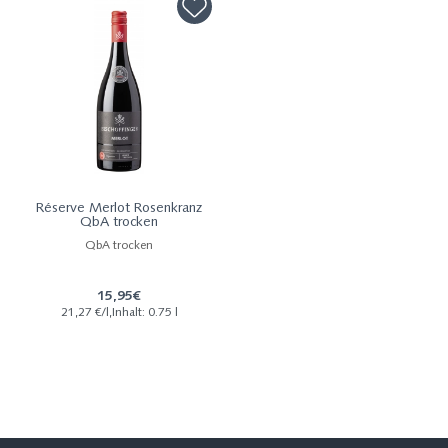
Réserve Merlot Rosenkranz
QbA trocken
QbA trocken
15,95€
21,27 €/l,Inhalt: 0.75 l