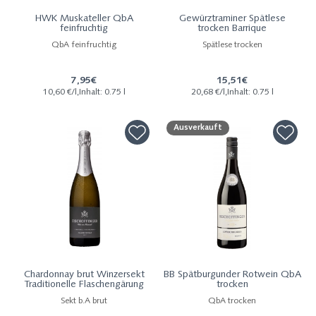
HWK Muskateller QbA
Gewürztraminer Spätlese
feinfruchtig
trocken Barrique
QbA feinfruchtig
Spätlese trocken
7,95€
15,51€
10,60 €/l,Inhalt: 0.75 l
20,68 €/l,Inhalt: 0.75 l
Ausverkauft
Chardonnay brut Winzersekt
BB Spätburgunder Rotwein QbA
Traditionelle Flaschengärung
trocken
Sekt b.A brut
QbA trocken