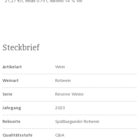
21,27 €/l,
Inhalt 0.75 l, Alkohol 14 % vol
Steckbrief
Artikelart
Wein
Weinart
Rotwein
Serie
Réserve Weine
Jahrgang
2023
Rebsorte
Spätburgunder Rotwein
Qualitätsstufe
QbA