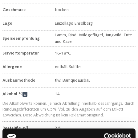
Geschmack
trocken
Lage
Einzellage Enselberg
Lamm, Rind, Wildgeflügel, Jungwild, Ente
Speiseempfehlung
und Käse
Serviertemperatur
16-18°C
Allergene
enthält Sulfite
Ausbaumethode
tlw. Barriqueausbau
Alkohol %
14
Die Alkoholwerte können, je nach Abfüllung innerhalb des Jahrgangs, durch
Rundungsdifferenzen um 0,5% Vol. zu den Angaben auf dem Etikett
abweichen. Diese Abweichung ist kein Reklamationsgrund.
Restsüße g/l
2.5