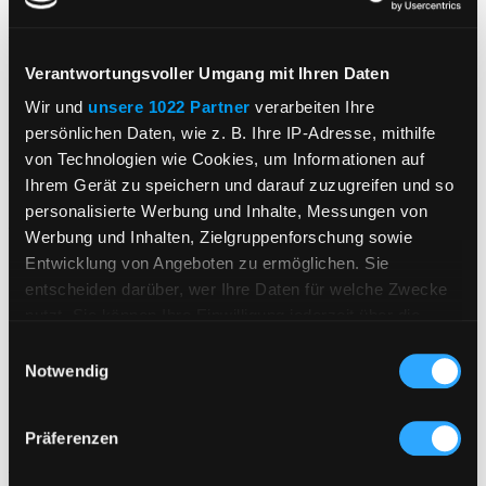
Säure g/l
5.5
Lagerpotential
mind. 2 Jahre
Verantwortungsvoller Umgang mit Ihren Daten
Wir und
unsere 1022 Partner
verarbeiten Ihre
Gebinde in Liter
0.75
persönlichen Daten, wie z. B. Ihre IP-Adresse, mithilfe
Anbaugebiete
Baden g.U.
von Technologien wie Cookies, um Informationen auf
Ihrem Gerät zu speichern und darauf zuzugreifen und so
Ursprungsland
Deutsches Erzeugnis
personalisierte Werbung und Inhalte, Messungen von
Werbung und Inhalten, Zielgruppenforschung sowie
Kurzer Überblick
Entwicklung von Angeboten zu ermöglichen. Sie
entscheiden darüber, wer Ihre Daten für welche Zwecke
nutzt. Sie können Ihre Einwilligung jederzeit über die
Artikelnummer
40802623
Cookie-Erklärung oder durch Klicken auf das Privacy
Einwilligungsauswahl
Inhalt
0.75 l
Trigger Symbol ändern oder widerrufen
Notwendig
Wenn Sie es erlauben, würden wir auch gerne:
Präferenzen
Informationen über Ihre geografische Lage
erfassen, welche bis auf einige Meter genau sein